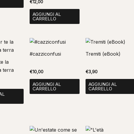
€
12,00
O
AGGIUNGI AL
CARRELLO
#cazziconfusi
Tremiti (eBook)
e la
a terra
€
10,00
€
3,90
AGGIUNGI AL
AGGIUNGI AL
CARRELLO
CARRELLO
AL
O