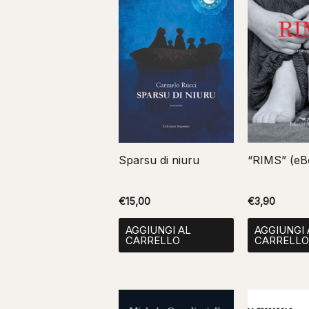
Sparsu di niuru
“RIMS”
€
15,00
€
3,90
AGGIUNGI AL
AGGIUNGI 
CARRELLO
CARRELL