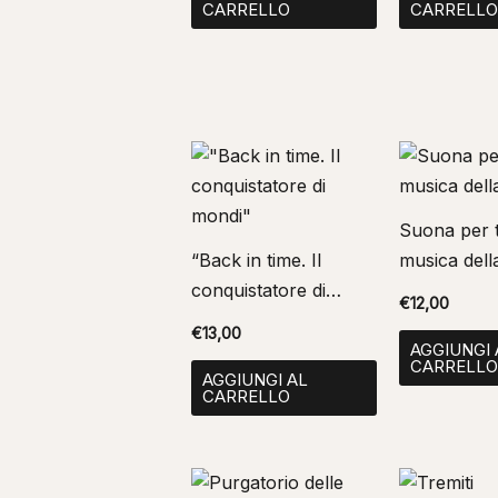
CARRELLO
CARRELL
Suona per t
“Back in time. Il
musica dell
conquistatore di
€
12,00
mondi”
€
13,00
AGGIUNGI 
CARRELL
AGGIUNGI AL
CARRELLO