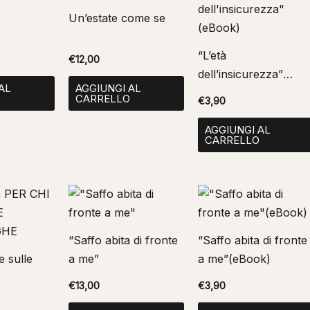
Un’estate come se
“L’età
€
12,00
dell’insicurezza”
AL
AGGIUNGI AL
(eBook)
O
CARRELLO
€
3,90
AGGIUNGI AL
CARRELLO
“Saffo abita di fronte
“Saffo abita di fronte
e sulle
a me”
a me”(eBook)
€
13,00
€
3,90