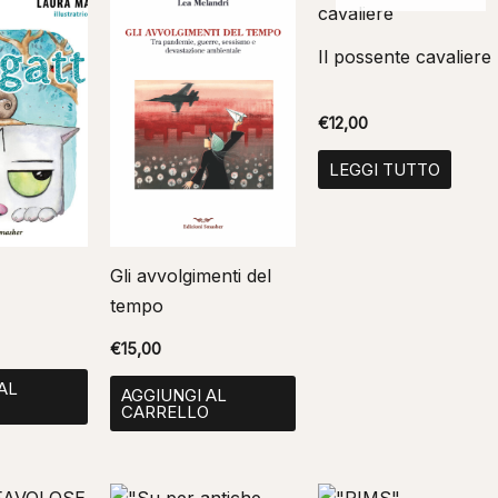
Il possente cavaliere
€
12,00
LEGGI TUTTO
Gli avvolgimenti del
tempo
€
15,00
AL
AGGIUNGI AL
O
CARRELLO