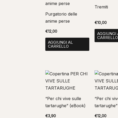
Tremiti
Purgatorio delle
anime perse
€
10,00
€
12,00
AGGIUNGI 
CARRELL
AGGIUNGI AL
CARRELLO
“Per chi vive sulle
“Per chi viv
tartarughe” (eBook)
tartarughe”
€
3,90
€
12,00