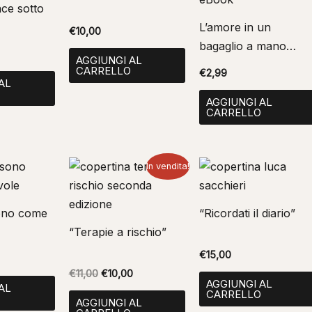
ace sotto
L’amore in un
€
10,00
bagaglio a mano
AGGIUNGI AL
eBook
CARRELLO
€
2,99
AL
O
AGGIUNGI AL
CARRELLO
Il
Il
In vendita!
prezzo
prezzo
originale
attuale
era:
è:
sono come
“Ricordati il diario”
€11,00.
€10,00.
“Terapie a rischio”
€
15,00
€
11,00
€
10,00
AGGIUNGI AL
AL
CARRELLO
O
AGGIUNGI AL