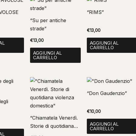
AVOLOSE
“RIMS”
“Su per antiche
strade”
€
13,00
€
13,00
AL
AGGIUNGI AL
O
CARRELLO
AGGIUNGI AL
CARRELLO
“Don Gaudenzio”
egli
€
10,00
“Chiamatela Venerdì.
AGGIUNGI AL
Storie di quotidiana
CARRELLO
AL
violenza domestica”