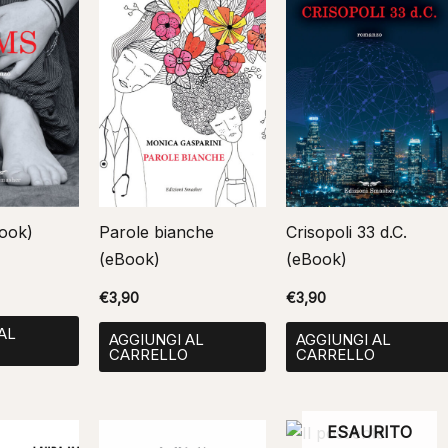
 (eBook)
Parole bianche
Crisopoli 33 d.C.
(eBook)
(eBook)
€
3,90
€
3,90
AL
AGGIUNGI AL
AGGIUNGI AL
O
CARRELLO
CARRELLO
ESAURITO