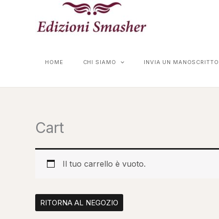
Vai
al
contenuto
HOME
CHI SIAMO
INVIA UN MANOSCRITTO
Cart
Il tuo carrello è vuoto.
RITORNA AL NEGOZIO