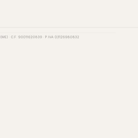
.G. (ME) · C.F. 90011620839 · P.IVA 03126980832