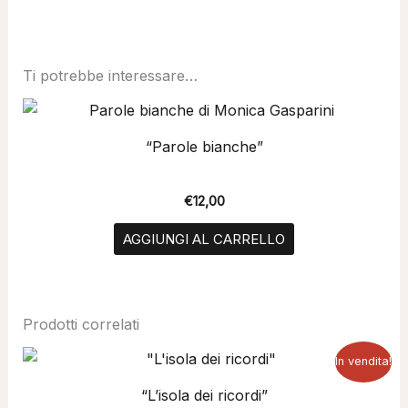
Ti potrebbe interessare…
“Parole bianche”
€
12,00
AGGIUNGI AL CARRELLO
Prodotti correlati
Il
Il
In vendita!
prezzo
prezzo
originale
attuale
“L’isola dei ricordi”
era:
è: