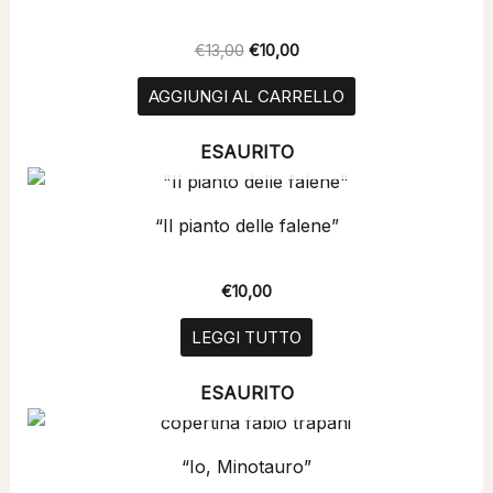
€13,00.
€10,00.
€
13,00
€
10,00
AGGIUNGI AL CARRELLO
ESAURITO
“Il pianto delle falene”
€
10,00
LEGGI TUTTO
ESAURITO
“Io, Minotauro”