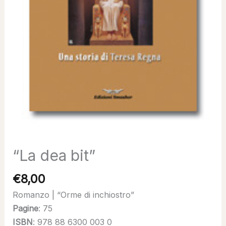
“La dea bit”
€
8,00
Romanzo | “Orme di inchiostro”
Pagine
: 75
ISBN
: 978 88 6300 003 0