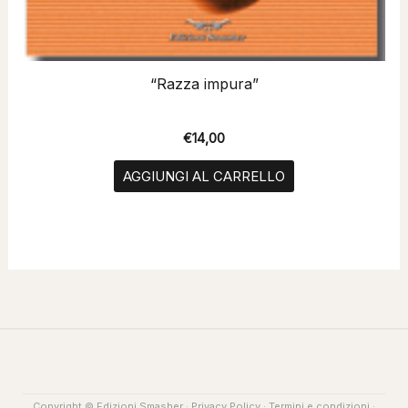
“Razza impura”
€
14,00
AGGIUNGI AL CARRELLO
Copyright © Edizioni Smasher ·
Privacy Policy
·
Termini e condizioni
·