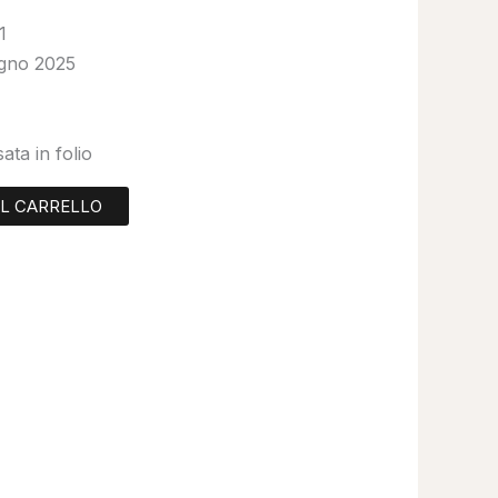
1
iugno 2025
ata in folio
AL CARRELLO