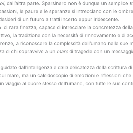
oi,
dall’altra parte. Sparsinero non è dunque un semplice
t
passioni, le paure e le speranze si intrecciano con le omb
 desideri di un futuro a tratti incerto eppur iridescente.
di rara finezza, capace di intrecciare la concretezza della 
lettivo, la tradizione con la necessità di rinnovamento e di a
renze, a riconoscere la complessità dell’umano nelle sue mol
orza di chi sopravvive a un
mare
di tragedie con un messaggio 
guidato dall’intelligenza e dalla delicatezza della scrittura
sul mare, ma un caleidoscopio di emozioni e riflessioni che 
un viaggio al cuore stesso dell’umano, con tutte le sue contr