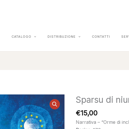
CATALOGO
DISTRIBUZIONE
CONTATTI
SER
Sparsu di niu
Sparsu
di
€
15,00
niuru
quantità
Narrativa – “Orme di inc