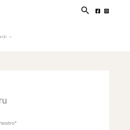
Cerca
VIZI
ru
hiostro”