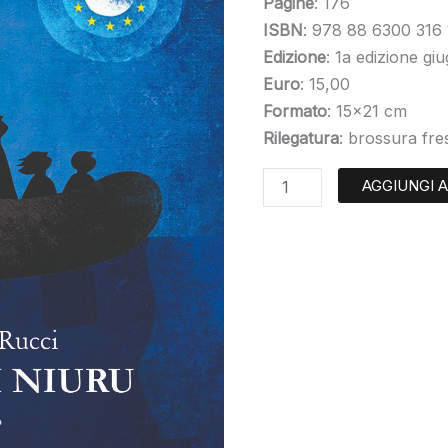
Pagine
: 176
ISBN
: 978 88 6300 316 
Edizione
: 1a edizione g
Euro
: 15,00
Formato
: 15×21 cm
Rilegatura
: brossura fres
AGGIUNGI 