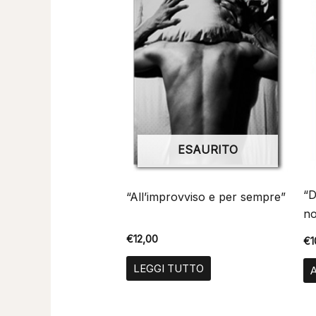
ESAURITO
“D
“All’improvviso e per sempre”
no
€
12,00
€
1
LEGGI TUTTO