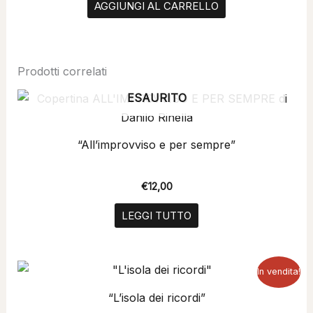
AGGIUNGI AL CARRELLO
Prodotti correlati
ESAURITO
“All’improvviso e per sempre”
€
12,00
LEGGI TUTTO
Il
Il
In vendita!
prezzo
prezzo
originale
attuale
“L’isola dei ricordi”
era:
è: