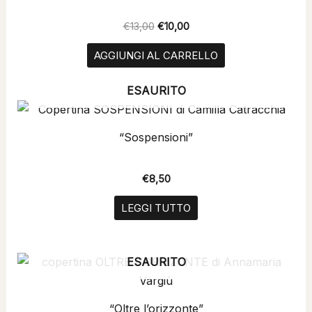
€13,00.
€10,00.
€
13,00
€
10,00
AGGIUNGI AL CARRELLO
ESAURITO
“Sospensioni”
€
8,50
LEGGI TUTTO
ESAURITO
“Oltre l’orizzonte”