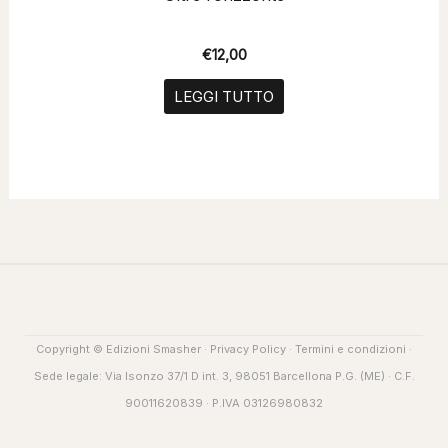
€
12,00
LEGGI TUTTO
Copyright © Edizioni Smasher ·
Privacy Policy
·
Termini e condizioni
·
Sede legale: Via Isonzo 37/1 D int. 3, 98051 Barcellona P.G. (ME) · C.F.
90011620839 · P.IVA 03126980832