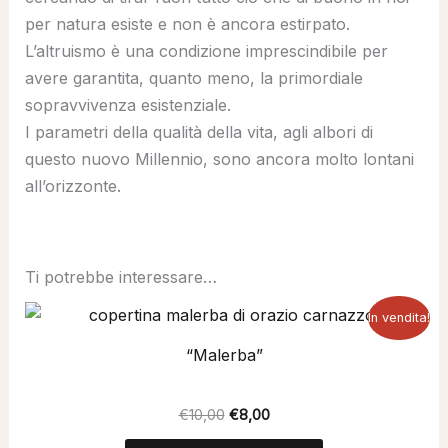
per natura esiste e non è ancora estirpato.
L’altruismo è una condizione imprescindibile per
avere garantita, quanto meno, la primordiale
sopravvivenza esistenziale.
I parametri della qualità della vita, agli albori di
questo nuovo Millennio, sono ancora molto lontani
all’orizzonte.
Ti potrebbe interessare…
Il
Il
In vendita!
prezzo
prezzo
originale
attuale
“Malerba”
era:
è:
€10,00.
€8,00.
€
10,00
€
8,00