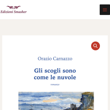
Vai
al
contenuto
Gli
scogli
sono
come
le
nuvole
quantità