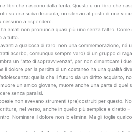
a e libri che nascono dalla ferita. Questo è un libro che nasc
uoto su una sedia di scuola, un silenzio al posto di una voc
 nessuno a rispondere.
i ha amati non pronuncia quasi più uno senza l’altro. Come s
 a tutto.
 davanti a qualcosa di raro: non una commemorazione, né u
 a tratti acerbo, comunque sempre vero) di un gruppo di raga
embra un “atto di sopravvivenza”, per non dimenticare i due
he il dolore per la perdita di un coetaneo ha una qualità dive
adolescenza: quella che il futuro sia un diritto acquisito, n
uore un amico giovane, muore anche una parte di quel sen
cere senza paralisi.
poesie non avevano strumenti (pre)costruiti per questo. Non
crittura, nel verso, anche in quello più semplice e diretto
ntro. Nominare il dolore non lo elimina. Ma gli toglie qualc