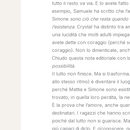
tutto il resto va via. E lo avete fa
esempio, Samuele ha scritto che l’a
Simone
sono ciò che resta quando 
l’esistenza
. Crystal ha distinto tra am
una lucidità che molti adulti impie
avete dette con coraggio (perché sc
coraggio). Non lo dimenticate, anch
Chiudo questa nota editoriale con la
possibilità
.
Il lutto non finisce. Ma si trasform
allo stesso ritmo) è diventare il luo
perché Mattia e Simone sono esistit
trovato, in quella loro perdita, la 
È la prova che l’amore, anche quand
destinatari. I ragazzi che hanno scr
poiché dal lutto non si guarisce. Ma
più capaci di dirlo. E
riconoscere
,
n