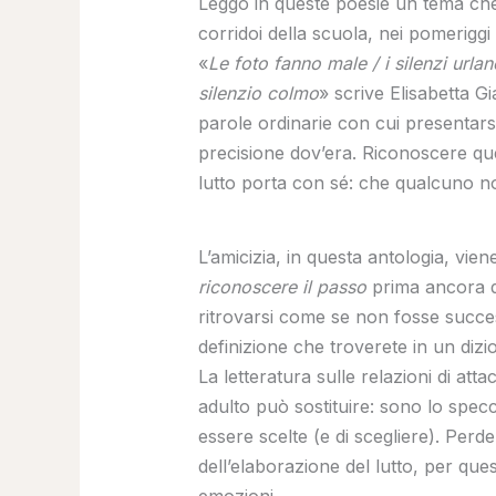
Leggo in queste poesie un tema che rit
corridoi della scuola, nei pomeriggi
«
Le foto fanno male / i silenzi urlan
silenzio colmo
» scrive Elisabetta G
parole ordinarie con cui presentarsi
precisione dov’era. Riconoscere ques
lutto porta con sé: che qualcuno no
L’amicizia, in questa antologia, vie
riconoscere il passo
prima ancora di
ritrovarsi come se non fosse succ
definizione che troverete in un dizi
La letteratura sulle relazioni di at
adulto può sostituire: sono lo specc
essere scelte (e di scegliere). Perd
dell’elaborazione del lutto, per quest
emozioni.