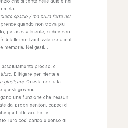
lenzio che si sente nelle aule e nei
 a metà.
iede spazio / ma brilla forte nel
nza prende quando non trova più
sto, paradossalmente, ci dice con
 di tollerare l’ambivalenza che il
lle memorie. Nei gesti…
do assolutamente preciso: è
’aiuto
. È litigare per niente e
za giudicare
. Questa non è la
a questi giovani.
svolgono una funzione che nessun
e dai propri genitori, capaci di
he quel riflesso. Parte
esto libro così carico e denso di