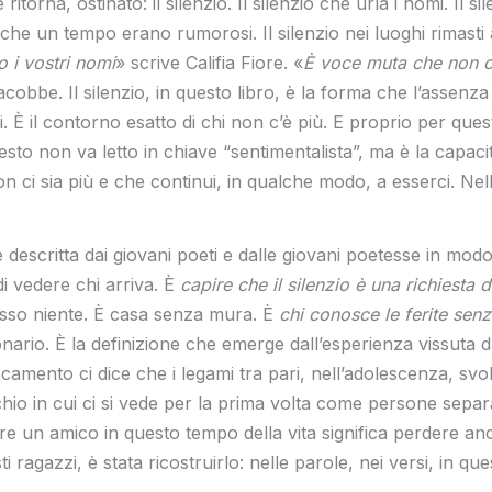
orna, ostinato: il silenzio. Il silenzio che urla i nomi. Il si
 che un tempo erano rumorosi. Il silenzio nei luoghi rimasti
o i vostri nomi
» scrive Califia Fiore. «
È voce muta che non ch
iacobbe. Il silenzio, in questo libro, è la forma che l’asse
. È il contorno esatto di chi non c’è più. E proprio per que
to non va letto in chiave “sentimentalista”, ma è la capacità
n ci sia più e che continui, in qualche modo, a esserci. Ne
ne descritta dai giovani poeti e dalle giovani poetesse in mo
 vedere chi arriva. È
capire che il silenzio è una richiesta d
esso niente. È casa senza mura. È
chi conosce le ferite sen
onario. È la definizione che emerge dall’esperienza vissuta d
taccamento ci dice che i legami tra pari, nell’adolescenza, 
hio in cui ci si vede per la prima volta come persone separat
ere un amico in questo tempo della vita significa perdere anc
i ragazzi, è stata ricostruirlo: nelle parole, nei versi, in qu