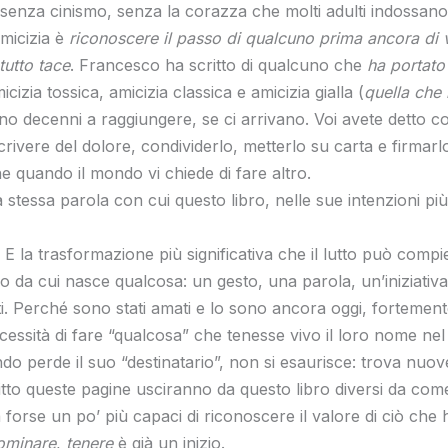
tto senza cinismo, senza la corazza che molti adulti indossa
micizia è
riconoscere il passo di qualcuno prima ancora di 
tutto tace
. Francesco ha scritto di qualcuno che
ha portato 
icizia tossica, amicizia classica e amicizia gialla (
quella che 
gano decenni a raggiungere, se ci arrivano. Voi avete detto 
rivere del dolore, condividerlo, metterlo su carta e firmarl
e quando il mondo vi chiede di fare altro.
 stessa parola con cui questo libro, nelle sue intenzioni pi
a. E la trasformazione più significativa che il lutto può com
go da cui nasce qualcosa: un gesto, una parola, un’iniziativa
i. Perché sono stati amati e lo sono ancora oggi, fortemente
necessità di fare “qualcosa” che tenesse vivo il loro nome ne
o perde il suo “destinatario”, non si esaurisce: trova nuov
itto queste pagine usciranno da questo libro diversi da come
 forse un po’ più capaci di riconoscere il valore di ciò che
ominare
,
tenere
è già un inizio.