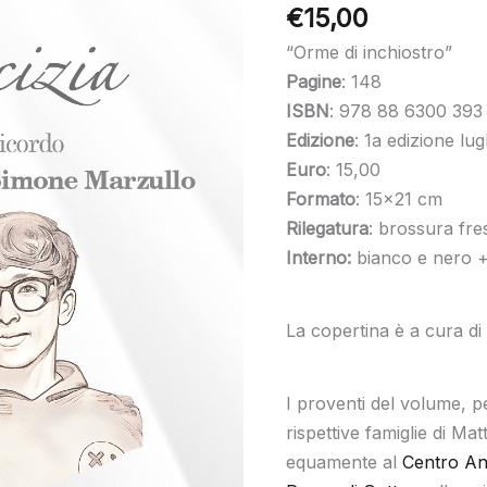
di
€
15,00
Mattia
“Orme di inchiostro”
Caruso
Pagine
: 148
e
ISBN
: 978 88 6300 393
Simone
Edizione
: 1a edizione lu
Marzullo
Euro
: 15,00
quantità
Formato
: 15×21 cm
Rilegatura
: brossura fre
Interno:
bianco e nero +
La copertina è a cura di
I proventi del volume, pe
rispettive famiglie di Ma
equamente al
Centro Ant