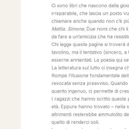
Ci sono libri che nascono dalla gioi
irreparabile, che lascia un posto v
chiamare anche quando non c’è più
Mattia. Simone
. Due nomi che chi l
da fare a un’amicizia che ha resistito
Chi legge queste pagine si troverà
tavolino, ma il tentativo (sincero,
esserne annientati. La poesia qui s
La letteratura sul lutto ci insegna c
Rompe l’illusione fondamentale dell’
revocata senza preavviso. Quando m
quanto ingenuo, ci permette di cres
I ragazzi che hanno scritto queste 
età. Eppure hanno trovato – nella s
altrimenti resterebbe ammutolito de
quello di renderci soli.