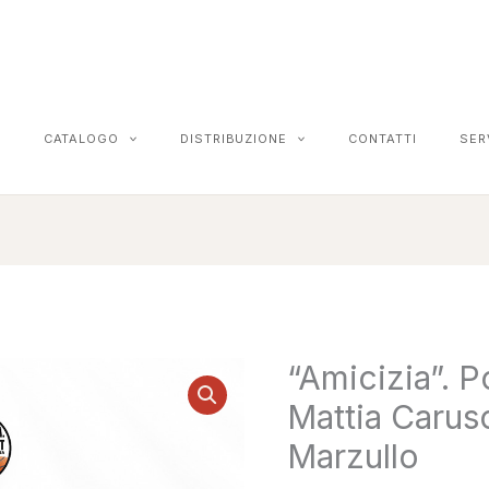
CATALOGO
DISTRIBUZIONE
CONTATTI
SER
“Amicizia”. P
"Amicizia".
Poesie
Mattia Carus
in
Marzullo
ricordo