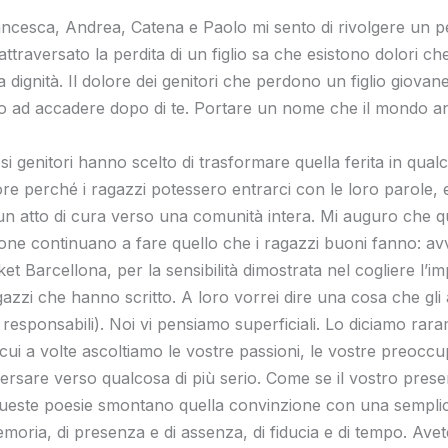
rancesca, Andrea, Catena e Paolo mi sento di rivolgere un pe
attraversato la perdita di un figlio sa che esistono dolori 
 dignità. Il dolore dei genitori che perdono un figlio giova
to ad accadere dopo di te. Portare un nome che il mondo a
osi genitori hanno scelto di trasformare quella ferita in qual
re perché i ragazzi potessero entrarci con le loro parole,
è un atto di cura verso una comunità intera. Mi auguro che 
one continuano a fare quello che i ragazzi buoni fanno: avv
t Barcellona, per la sensibilità dimostrata nel cogliere l’i
gazzi che hanno scritto. A loro vorrei dire una cosa che gli
 responsabili). Noi vi pensiamo superficiali. Lo diciamo rara
ui a volte ascoltiamo le vostre passioni, le vostre preoccup
ersare verso qualcosa di più serio. Come se il vostro pres
 Queste poesie smontano quella convinzione con una semplic
i memoria, di presenza e di assenza, di fiducia e di tempo. Ave