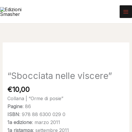
Vai
al
contenuto
“Sbocciata nelle viscere”
€
10,00
Collana | “Orme di posie”
Pagine
: 86
ISBN
: 978 88 6300 029 0
1a edizione
: marzo 2011
1a ristampa
: settembre 2011