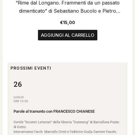
“Rime dal Longano. Frammenti da un passato
dimenticato” di Sebastiano Bucolo e Pietro
Maiorana
€
15,00
AGGIUNGI AL CARRELLO
PROSSIMI EVENTI
26
LUGLIO
ORE 19:30
Parole al tramonto con FRANCESCO CHIANESE
Cortile “Incontri Letterari” della libreria “Gutenerg” di Barcellona Pozzo
di Gotto.
Interverranno l’arch. Marcello Crinò e l’editrice Giulia Carmen Fasolo.