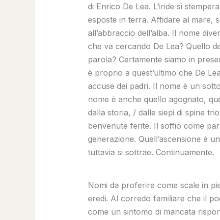
di Enrico De Lea. L’iride si stemper
esposte in terra. Affidare al mare,
all’abbraccio dell’alba. Il nome div
che va cercando De Lea? Quello del
parola? Certamente siamo in presenz
è proprio a quest’ultimo che De Le
accuse dei padri. Il nome è un sotto
nome è anche quello agognato, quello
dalla storia, / dalle siepi di spine tr
benvenute ferite. Il soffio come par
generazione. Quell’ascensione è un’e
tuttavia si sottrae. Continuamente.
Nomi da proferire come scale in pietr
eredi. Al corredo familiare che il p
come un sintomo di mancata risponde