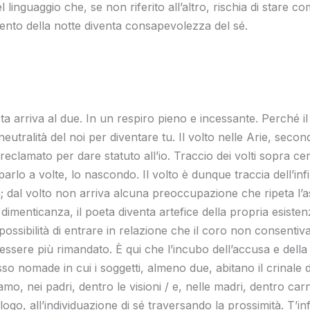
 linguaggio che, se non riferito all’altro, rischia di stare 
ento della notte diventa consapevolezza del sé.
oeta arriva al due. In un respiro pieno e incessante. Perché il
eutralità del noi per diventare tu. Il volto nelle Arie, seco
eclamato per dare statuto all’io. Traccio dei volti sopra cer
 parlo a volte, lo nascondo. Il volto è dunque traccia dell’i
; dal volto non arriva alcuna preoccupazione che ripeta l’asfi
a dimenticanza, il poeta diventa artefice della propria esisten
possibilità di entrare in relazione che il coro non consentiv
essere più rimandato. È qui che l’incubo dell’accusa e della
sso nomade in cui i soggetti, almeno due, abitano il crinale d
mo, nei padri, dentro le visioni / e, nelle madri, dentro carn
logo, all’individuazione di sé traversando la prossimità. T’i