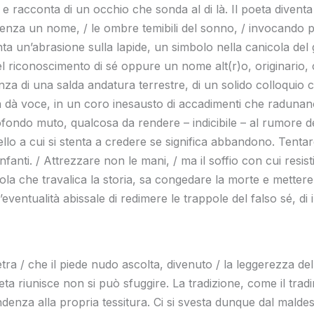
a e racconta di un occhio che sonda al di là. Il poeta divent
 senza un nome, / le ombre temibili del sonno, / invocando 
enta un’abrasione sulla lapide, un simbolo nella canicola del
 riconoscimento di sé oppure un nome alt(r)o, originario, c
a di una salda andatura terrestre, di un solido colloquio co
a dà voce, in un coro inesausto di accadimenti che radunan
fondo muto, qualcosa da rendere – indicibile – al rumore del
 a cui si stenta a credere se significa abbandono. Tentare l
ionfanti. / Attrezzare non le mani, / ma il soffio con cui resisti 
ola che travalica la storia, sa congedare la morte e mettere
ventualità abissale di redimere le trappole del falso sé, di
a / che il piede nudo ascolta, divenuto / la leggerezza dell’i
oeta riunisce non si può sfuggire. La tradizione, come il tra
nza alla propria tessitura. Ci si svesta dunque dal maldestr