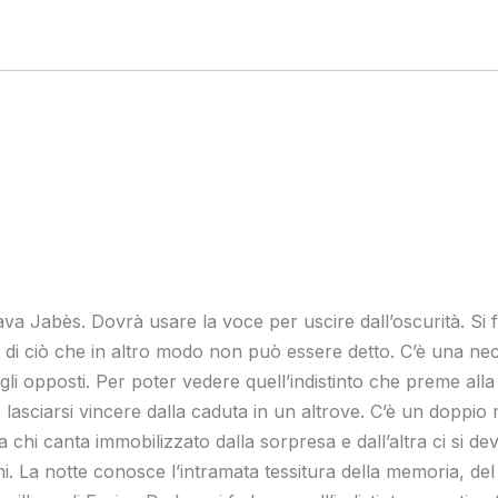
rdava Jabès. Dovrà usare la voce per uscire dall’oscurità. Si 
lli di ciò che in altro modo non può essere detto. C’è una ne
egli opposti. Per poter vedere quell’indistinto che preme all
asciarsi vincere dalla caduta in un altrove. C’è un doppio 
a chi canta immobilizzato dalla sorpresa e dall’altra ci si d
i. La notte conosce l’intramata tessitura della memoria, del