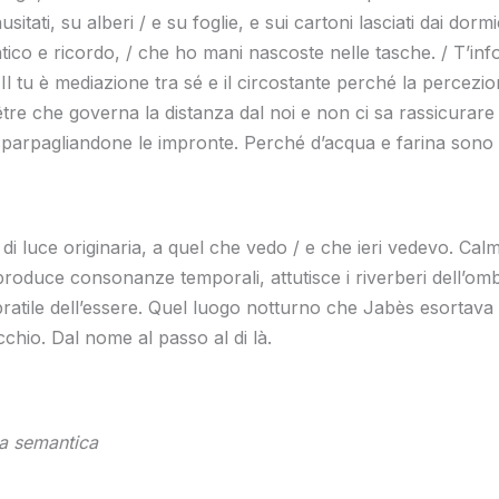
tati, su alberi / e su foglie, e sui cartoni lasciati dai dormien
tico e ricordo, / che ho mani nascoste nelle tasche. / T’info
Il tu è mediazione tra sé e il circostante perché la percezi
tre che governa la distanza dal noi e non ci sa rassicurare
o sparpagliandone le impronte. Perché d’acqua e farina sono 
 di luce originaria, a quel che vedo / e che ieri vedevo. Cal
roduce consonanze temporali, attutisce i riverberi dell’ombra
mbratile dell’essere. Quel luogo notturno che Jabès esortava
cchio. Dal nome al passo al di là.
ina semantica