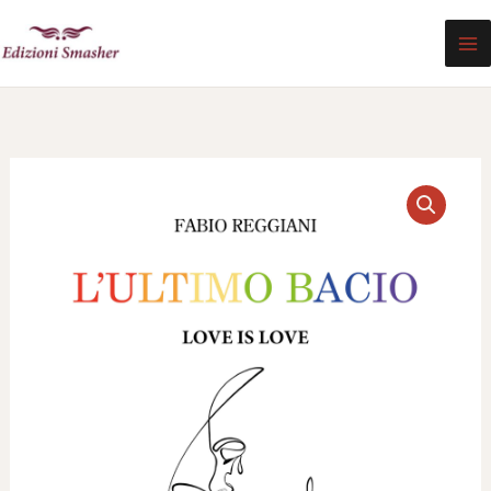
Vai
al
contenuto
L'ultimo
bacio
quantità