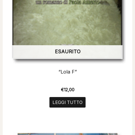
ESAURITO
“Lola F”
€
12,00
LEGGI TUTTO