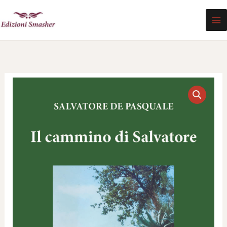
Vai
al
contenuto
"Il
cammino
di
Salvatore"
di
Salvatore
De
Pasquale
quantità