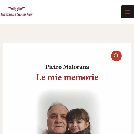
Vai
al
contenuto
Le
mie
memorie
quantità