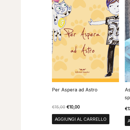
€15,00.
€10,00.
Per Aspera ad Astro
As
sp
€
15,00
€
10,00
€
1
AGGIUNGI AL CARRELLO