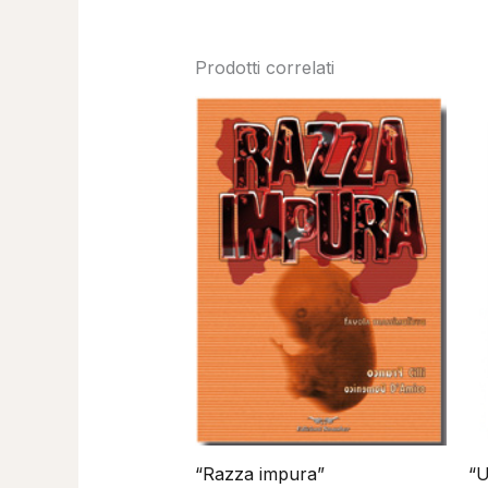
Prodotti correlati
“Razza impura”
“U