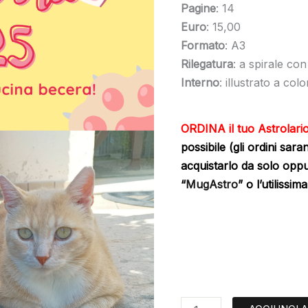
di
Pagine
: 14
cucina
Euro
: 15,00
becera
Formato
: A3
quantità
Rilegatura
: a spirale con
Interno
: illustrato a col
ORDINA il tuo Astrolari
possibile (gli ordini sar
acquistarlo da solo opp
“
MugAstro
” o l’utilissim