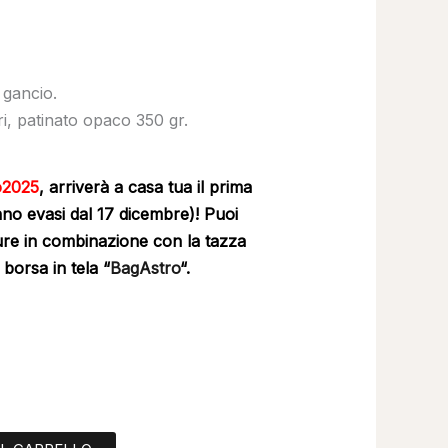
 gancio.
ori, patinato opaco 350 gr.
o2025
, arriverà a casa tua il prima
anno evasi dal 17 dicembre)!
Puoi
ure in combinazione con la tazza
a borsa in tela “
BagAstro
“.