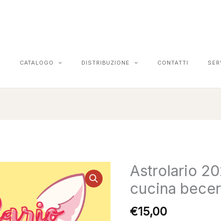
CATALOGO
DISTRIBUZIONE
CONTATTI
SER
Astrolario 20
Astrolario
2025.
cucina bece
Dodici
mesi
€
15,00