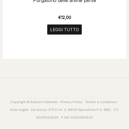
“Purgatorio delle anime perse”
€
12,00
LEGGI TUTTO
Copyright © Edizioni Smasher ·
Privacy Policy
·
Termini e condizioni
·
Sede legale: Via Isonzo 37/1 D int. 3, 98051 Barcellona P.G. (ME) · C.F.
90011620839 · P.IVA 03126980832