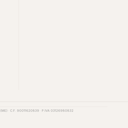
.G. (ME) · C.F. 90011620839 · P.IVA 03126980832