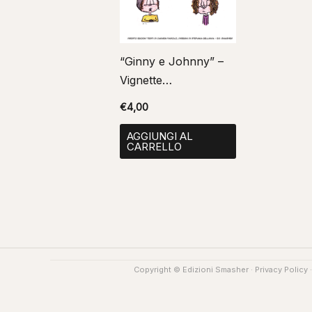
“Ginny e Johnny” –
Vignette
Amministrative
€
4,00
Barcellona P.G. 2012
AGGIUNGI AL
CARRELLO
Copyright © Edizioni Smasher ·
Privacy Policy