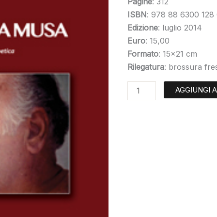
musa"
Pagine
: 312
quantità
ISBN
: 978 88 6300 128
Edizione
: luglio 2014
Euro
: 15,00
Formato
: 15×21 cm
Rilegatura
: brossura fres
AGGIUNGI 