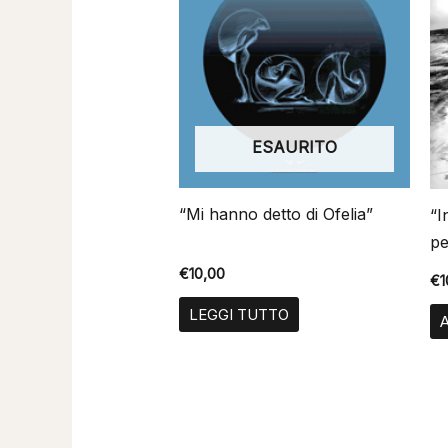
ESAURITO
“Mi hanno detto di Ofelia”
“I
pe
€
10,00
€
1
LEGGI TUTTO