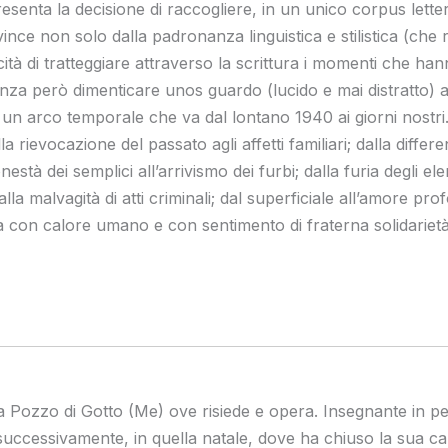
esenta la decisione di raccogliere, in un unico corpus lette
 evince non solo dalla padronanza linguistica e stilistica (ch
ità di tratteggiare attraverso la scrittura i momenti che han
 senza però dimenticare unos guardo (lucido e mai distratto) 
in un arco temporale che va dal lontano 1940 ai giorni nostri
 rievocazione del passato agli affetti familiari; dalla differe
onestà dei semplici all’arrivismo dei furbi; dalla furia degli el
alla malvagità di atti criminali; dal superficiale all’amore pr
rta con calore umano e con sentimento di fraterna solidarietà
Pozzo di Gotto (Me) ove risiede e opera. Insegnante in pens
 successivamente, in quella natale, dove ha chiuso la sua ca