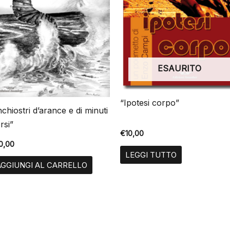
ESAURITO
“Ipotesi corpo”
nchiostri d’arance e di minuti
rsi”
€
10,00
0,00
LEGGI TUTTO
AGGIUNGI AL CARRELLO