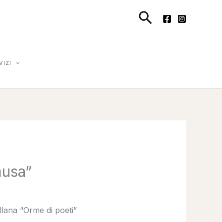
Cerca
VIZI
musa”
llana “Orme di poeti”