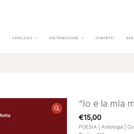
CATALOGO
DISTRIBUZIONE
CONTATTI
SER
“Io e la mia 
"Io
e
€
15,00
la
mia
POESIA | Antologia | Co