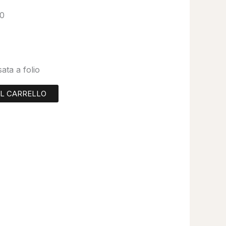
 0
ata a folio
AL CARRELLO