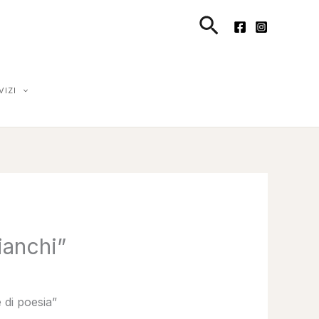
Cerca
VIZI
ianchi”
 di poesia”