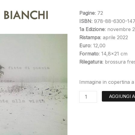
Pagine
: 72
ISBN
: 978-88-6300-147
1a Edizione
: novembre 
Ristampa
: aprile 2022
Euro
: 12,00
Formato
: 14,8×21 cm
Rilegatura
: brossura fres
Immagine in copertina a 
AGGIUNGI 