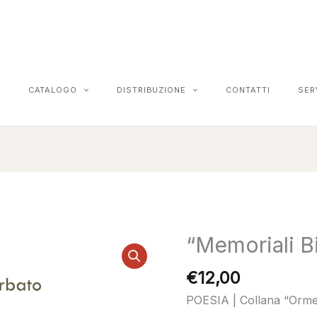
CATALOGO
DISTRIBUZIONE
CONTATTI
SER
“Memoriali B
"Memoriali
Bianchi"
€
12,00
quantità
POESIA | Collana “Orme