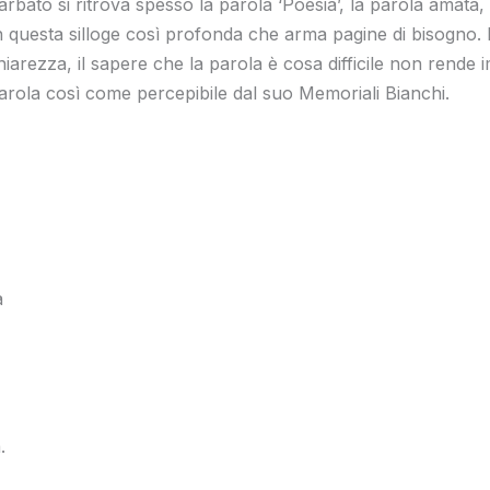
rbato si ritrova spesso la parola ‘Poesia’, la parola amata
 in questa silloge così profonda che arma pagine di bisogno. 
iarezza, il sapere che la parola è cosa difficile non rende i
parola così come percepibile dal suo Memoriali Bianchi.
a
.