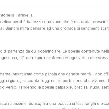
ntonella Taravella
 poetica perché battezzo una voce che è maturata, cresciut
li Bianchi mi fa pensare ad una cronaca di sentimenti scritt
unto di partenza da cui ricominciare. Le poesie contenute nell
ogni cosa, c’è un respiro profondo in ogni verso che si av
tente, strutturata come parola che genera realtà – non c’è l
gia i giorni, racconta l’oggi nell’imperfezione che viviamo.
o verso, rendendo la poesia palpabile, precisa, nuda, senza 
corre insieme, denso, fra una poetica di testi lunghi e picco