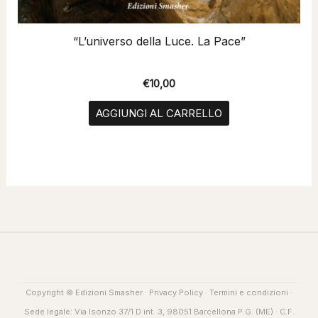
“L’universo della Luce. La Pace”
€
10,00
AGGIUNGI AL CARRELLO
Copyright © Edizioni Smasher ·
Privacy Policy
·
Termini e condizioni
·
Sede legale: Via Isonzo 37/1 D int. 3, 98051 Barcellona P.G. (ME) · C.F.