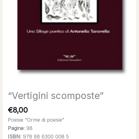
“Vertigini scomposte”
€
8,00
Poesie “Orme di poesie”
Pagine
: 98
ISBN
: 978 88 6300 008 5